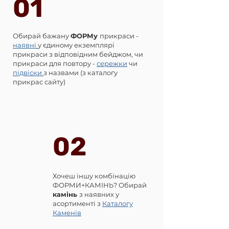
01
Обирай бажану
ФОРМу
прикраси -
наявні
у єдиному екземплярі
прикраси з відповідним бейджом, чи
прикраси для повтору -
сережки
чи
підвіски
з назвами (з каталогу
прикрас сайту)
02
Хочеш іншу комбінацію
ФОРМИ+КАМІНЬ? Обирай
камінь
з наявних у
асортименті з
Каталогу
Каменів