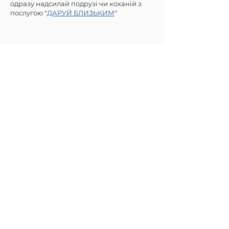
одразу надсилай подрузі чи коханій з
послугою "
ДАРУЙ БЛИЗЬКИМ
"
International
delivery
Delivery to other countries is
possible - however, to make
everything as smooth as possible
at European customs - orders can
be placed only through
Etsy