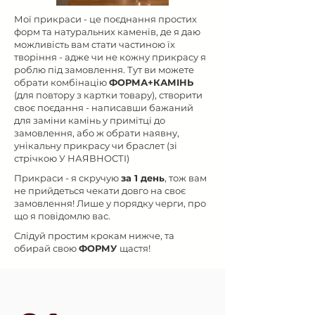
Мої прикраси - це поєднання простих
форм та натуральних каменів, де я даю
можливість вам стати частиною їх
творіння - адже чи не кожну прикрасу я
роблю під замовлення. Тут ви можете
обрати комбінацію
ФОРМА+КАМІНЬ
(для повтору з картки товару), створити
своє поєдання - написавши бажаний
для заміни камінь у примітці до
замовлення, або ж обрати наявну,
унікальну прикрасу чи браслет (зі
стрічкою У НАЯВНОСТІ)
Прикраси - я скручую
за 1 день
, тож вам
не прийдеться чекати довго на своє
замовлення! Лише у порядку черги, про
що я повідомлю вас.
Слідуй простим крокам нижче, та
обирай свою
ФОРМУ
щастя!