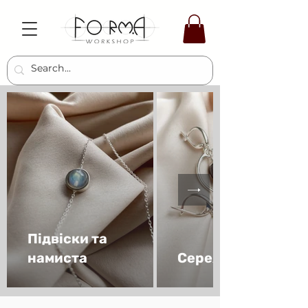
Підвіски та
намиста
Сережки