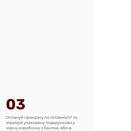
Модельні сережки (ті, що з назвами)
чи підвіски - доступні до повтору у
вигляді, що на фото прикладі на
картках товару - або ж у новій
комбінації з обраним тобою каменем
з асортименту за кроком 2 - просто
впиши його при замовленні у область
Примітки
03
Оплачуй прикрасу по готовності* та
отримуй упаковану подарунково у
чорну коробочку з бантом, або ж