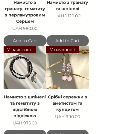
Намисто з
Намисто з гранату
гранату, гематиту
та шпінелі
з перламутровим
Price
UAH 1,120.00
Серцем
Price
UAH 980.00
Add to Cart
Add to Cart
У наявності
У наявності
Намисто з шпінелі
Срібні сережки з
та гематиту з
аметистом та
відстібною
кунцитом
підвіскою
Price
UAH 990.00
Price
UAH 975.00