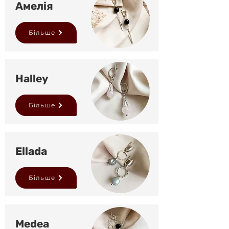
Амелія
Більше
Halley
Більше
Ellada
Більше
Medea