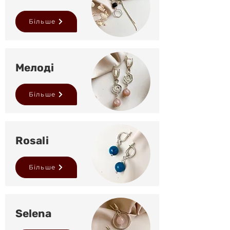
Більше
Мелоді
Більше
Rosali
Більше
Selena