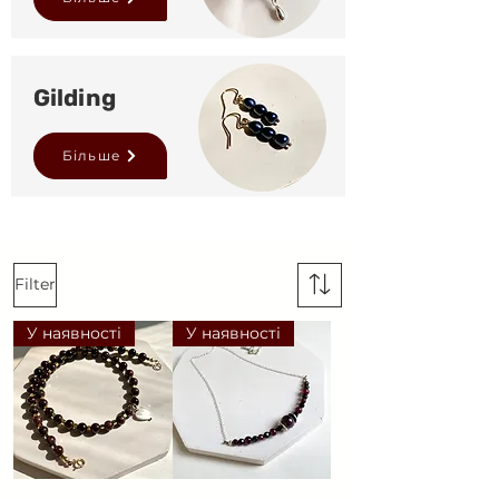
Gilding
Більше
Filter
У наявності
У наявності