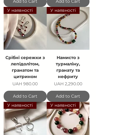
Add to Cart
Add to Cart
У наявності
У наявності
Срібні сережки з
Намисто з
лепідолітом,
турмаліну,
гранатом та
гранату та
цитрином
нефриту
Price
Price
UAH 980.00
UAH 2,290.00
Add to Cart
Add to Cart
У наявності
У наявності