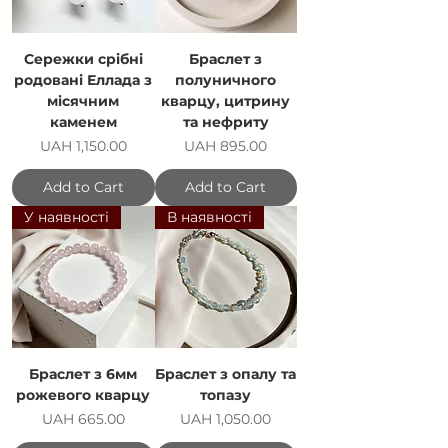
Сережки срібні
Браслет з
родовані Еллада з
полуничного
місячним
кварцу, цитрину
каменем
та нефриту
Price
Price
UAH 1,150.00
UAH 895.00
Add to Cart
Add to Cart
У наявності
В наявності
Браслет з 6мм
Браслет з опалу та
рожевого кварцу
топазу
Price
Price
UAH 665.00
UAH 1,050.00