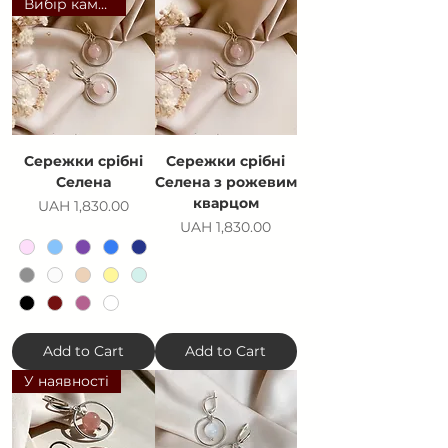
Вибір каменю
Сережки срібні
Сережки срібні
Селена
Селена з рожевим
кварцом
Price
UAH 1,830.00
Price
UAH 1,830.00
Add to Cart
Add to Cart
У наявності