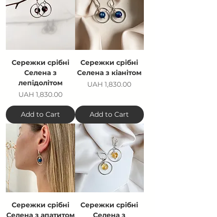
Сережки срібні
Сережки срібні
Селена з
Селена з кіанітом
лепідолітом
Price
UAH 1,830.00
Price
UAH 1,830.00
Add to Cart
Add to Cart
Сережки срібні
Сережки срібні
Селена з апатитом
Селена з