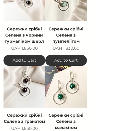
Сережки срібні
Сережки срібні
Селена з чорним
Селена з
турмаліном шерл
пумпеліїтом
Price
Price
UAH 1,830.00
UAH 1,830.00
Add to Cart
Add to Cart
Сережки срібні
Сережки срібні
Селена з гранатом
Селена з
малахітом
Price
UAH 1,830.00