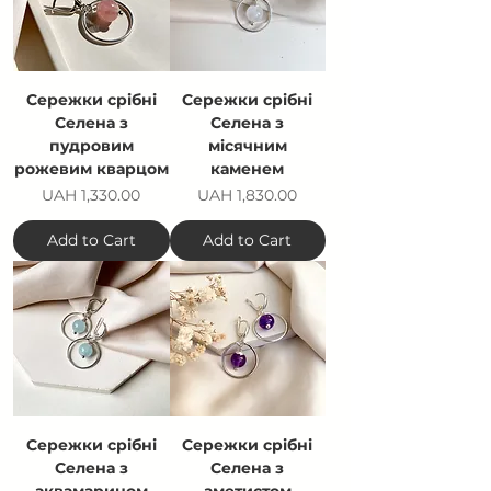
Сережки срібні
Сережки срібні
Селена з
Селена з
пудровим
місячним
рожевим кварцом
каменем
Price
Price
UAH 1,330.00
UAH 1,830.00
Add to Cart
Add to Cart
Сережки срібні
Сережки срібні
Селена з
Селена з