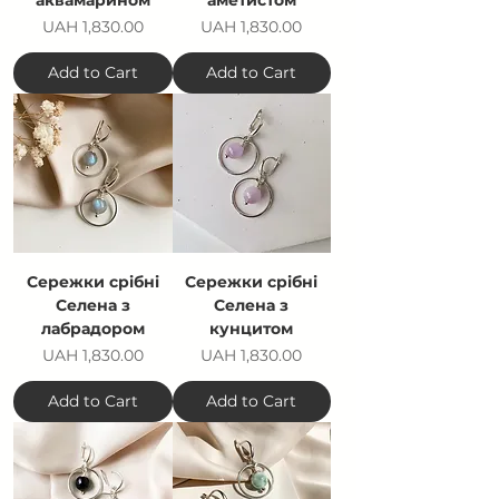
аквамарином
аметистом
Price
Price
UAH 1,830.00
UAH 1,830.00
Add to Cart
Add to Cart
Сережки срібні
Сережки срібні
Селена з
Селена з
лабрадором
кунцитом
Price
Price
UAH 1,830.00
UAH 1,830.00
Add to Cart
Add to Cart