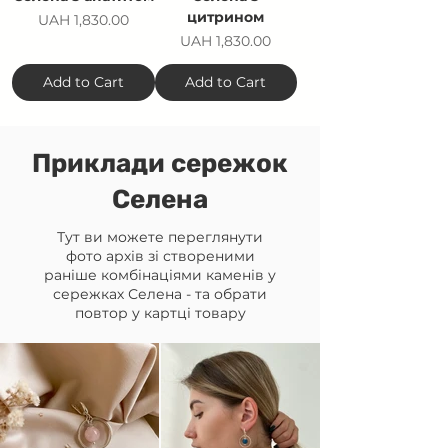
цитрином
Price
UAH 1,830.00
Price
UAH 1,830.00
Add to Cart
Add to Cart
Приклади сережок
Селена
Тут ви можете переглянути
фото архів зі створеними
раніше комбінаціями каменів у
сережках Селена - та обрати
повтор у картці товару