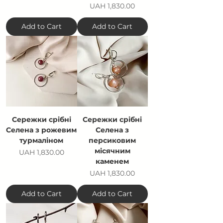
Price
UAH 1,830.00
Add to Cart
Add to Cart
Сережки срібні
Сережки срібні
Селена з рожевим
Селена з
турмаліном
персиковим
місячним
Price
UAH 1,830.00
каменем
Price
UAH 1,830.00
Add to Cart
Add to Cart