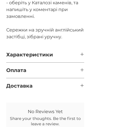
- оберіть у Каталозі каменів, та
напишіть у коментарі при
замовленні.
Сережки на зручній англійський
застібці, зібрані уручну.
Характеристики
Діаметр каміння - 8мм та 4мм.
Оплата
Довжина - 6,5 та 9,5см.
Фурнітура - срібло 925 проби,
Повна оплата після відео готової
неродоване.
Доставка
прикраси за реквізитами у
месенджері (перевірте
Нова пошта (за замовчуванням,
правильність вказаного номеру
якщо вказано номер відділення у
телефону при оформленні
обовязковому полі)
замовлення)
No Reviews Yet
Укрпошта (якщо не вказано
Передоплата 100грн. на карту, а
Share your thoughts. Be the first to
номер відділення НП)
решту післяплатою на Новій
leave a review.