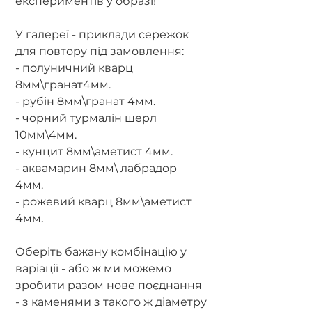
експериментів у образі!
У галереї - приклади сережок
для повтору під замовлення:
- полуничний кварц
8мм\гранат4мм.
- рубін 8мм\гранат 4мм.
- чорний турмалін шерл
10мм\4мм.
- кунцит 8мм\аметист 4мм.
- аквамарин 8мм\ лабрадор
4мм.
- рожевий кварц 8мм\аметист
4мм.
Оберіть бажану комбінацію у
варіації - або ж ми можемо
зробити разом нове поєднання
- з каменями з такого ж діаметру