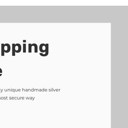
ipping
e
buy unique handmade silver
most secure way