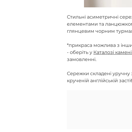
Стильні асиметричні сер
елементами та ланцюжком
глянцевим чорним турма
*прикраса можлива з інш
- оберіть у
Каталозі камен
замовленні.
Сережки складені уручну з
крученій англійській застіб