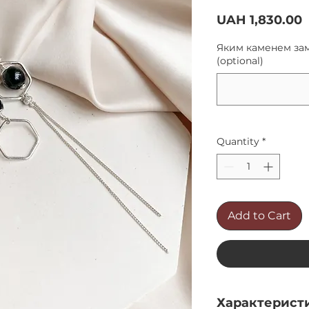
P
UAH 1,830.00
Яким каменем зам
(optional)
Quantity
*
Add to Cart
Характерист