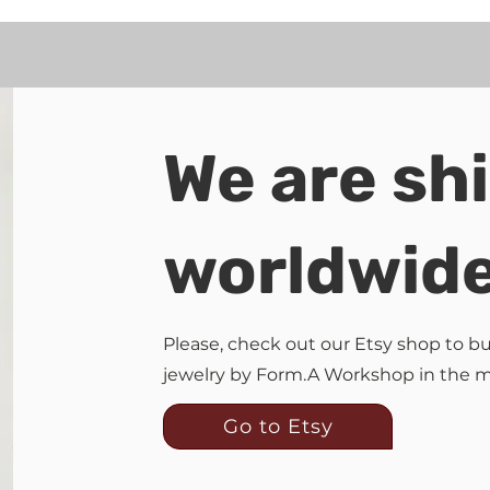
We are sh
worldwid
Please, check out our Etsy shop to 
jewelry by Form.A Workshop in the 
Go to Etsy