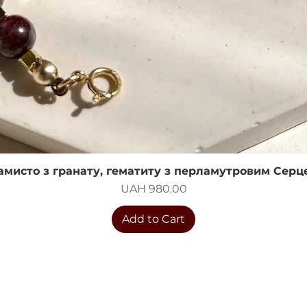
амисто з гранату, гематиту з перламутровим Серц
Quick View
Price
UAH 980.00
Add to Cart