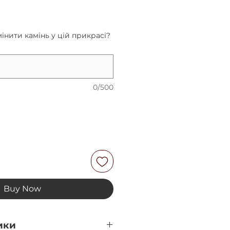
rice
інити камінь у цій прикрасі?
0/500
Buy Now
ики