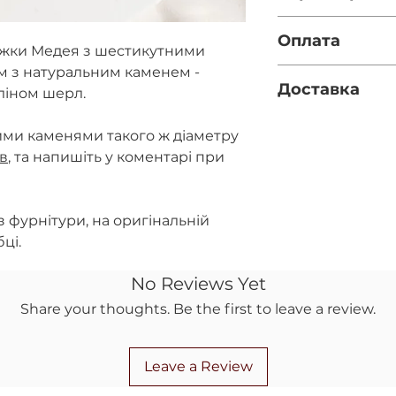
Діаметр каміння -
Оплата
Довжина - 5см та 1
ежки Медея з шестикутними
Фурнітура - срібл
 з натуральним каменем -
Повна оплата п
Доставка
за реквізитами
ліном шерл.
правильність 
Нова пошта (за
при оформленн
ими каменями такого ж діаметру
вказано номер 
Передоплата 10
ів
, та напишіть у коментарі при
полі)
післяплатою на
Укрпошта (якщ
повернення ко
відділення НП)
 фурнітури, на оригінальній
ці.
No Reviews Yet
Share your thoughts. Be the first to leave a review.
Leave a Review