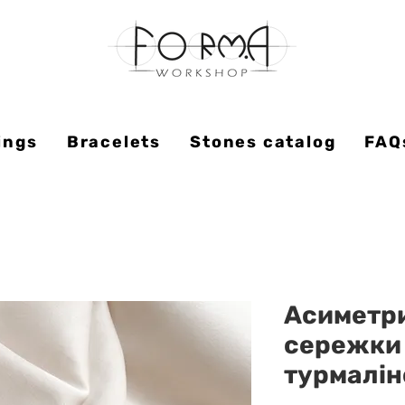
ings
Bracelets
Stones catalog
FAQ
Асиметри
сережки 
турмалін