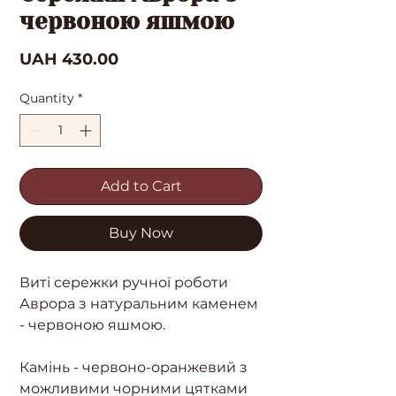
червоною яшмою
Price
UAH 430.00
Quantity
*
Add to Cart
Buy Now
Виті сережки ручної роботи
Аврора з натуральним каменем
- червоною яшмою.
Камінь - червоно-оранжевий з
можливими чорними цятками