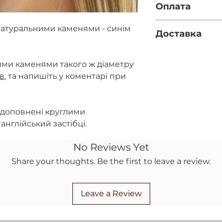
Оплата
Діаметр каміння -
Фурнітура - срібл
Повна оплата п
натуральними каменями - синім
Доставка
за реквізитами
правильність 
Нова пошта (за
при оформленн
вказано номер 
ими каменями такого ж діаметру
Передоплата 10
полі)
ів
, та напишіть у коментарі при
післяплатою на
Укрпошта (якщ
повернення ко
відділення НП)
 доповнені круглими
англійський застібці.
No Reviews Yet
Share your thoughts. Be the first to leave a review.
Leave a Review