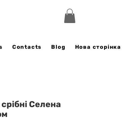
s
Contacts
Blog
Нова сторінка
срібні Селена
ом
rice