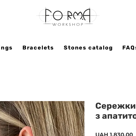
ings
Bracelets
Stones catalog
FAQ
Сережки 
з апатит
P
UAH 1,830.00