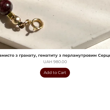
амисто з гранату, гематиту з перламутровим Серц
Quick View
Price
UAH 980.00
Add to Cart