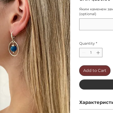
Яким каменем зам
(optional)
Quantity
*
Add to Cart
Характерист
Довжина - 4см.