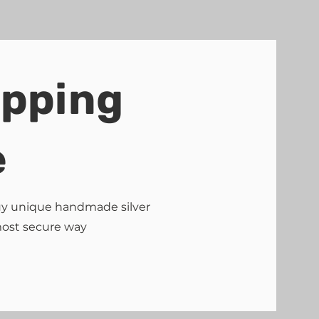
ipping
e
buy unique handmade silver
most secure way