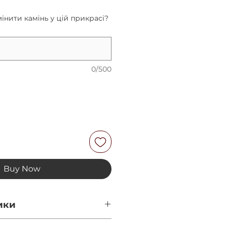
інити камінь у цій прикрасі?
0/500
Buy Now
ики