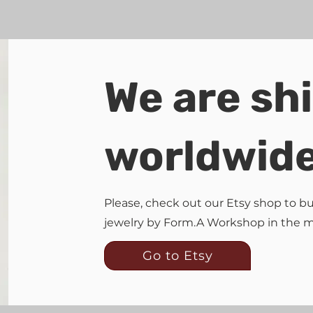
We are sh
worldwid
Please, check out our Etsy shop to 
jewelry by Form.A Workshop in the 
Go to Etsy