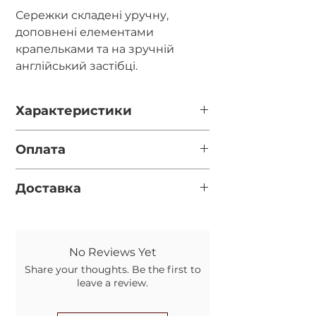
Сережки складені уручну,
доповнені елементами
крапельками та на зручній
англійський застібці.
Характеристики
Діаметр каміння - 10мм.
Оплата
Довжина - 4см.
Фурнітура - срібло 925 проби.
Повна оплата після відео готової
Доставка
прикраси за реквізитами у
месенджері (перевірте
Нова пошта (за замовчуванням,
правильність вказаного номеру
якщо вказано номер відділення у
телефону при оформленні
обовязковому полі)
замовлення)
No Reviews Yet
Укрпошта (якщо не вказано
Передоплата 100грн. на карту, а
Share your thoughts. Be the first to
номер відділення НП)
решту післяплатою на Новій
leave a review.
Пошті. Комісію за повернення
коштів оплачує Покупець.