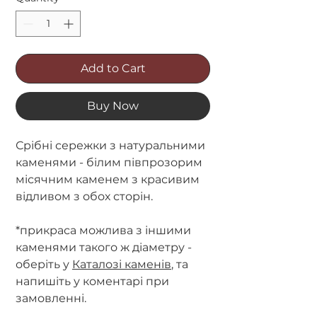
Add to Cart
Buy Now
Срібні сережки з натуральними
каменями - білим півпрозорим
місячним каменем з красивим
відливом з обох сторін.
*прикраса можлива з іншими
каменями такого ж діаметру -
оберіть у
Каталозі каменів
, та
напишіть у коментарі при
замовленні.