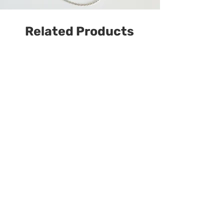
Related Products
У наявності
Намисто з гранату,
гематиту з перламутровим
Серцем