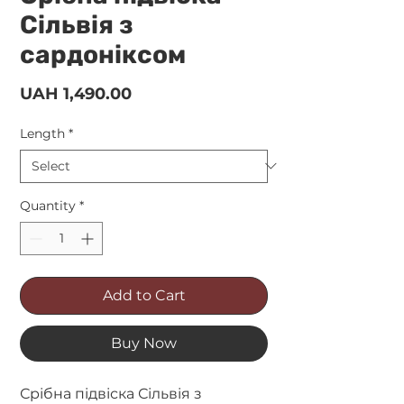
Сільвія з
сардоніксом
Price
UAH 1,490.00
Length
*
Quantity
*
Add to Cart
Buy Now
Срібна підвіска Сільвія з