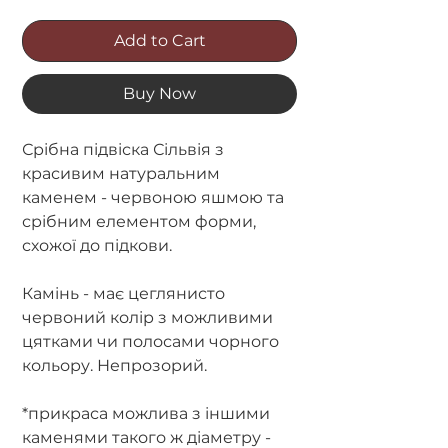
Add to Cart
Buy Now
Срібна підвіска Сільвія з
красивим натуральним
каменем - червоною яшмою та
срібним елементом форми,
схожої до підкови.
Камінь - має цеглянисто
червоний колір з можливими
цятками чи полосами чорного
кольору. Непрозорий.
*прикраса можлива з іншими
каменями такого ж діаметру -