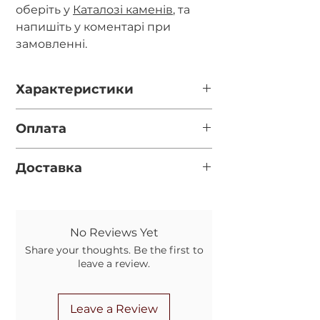
оберіть у
Каталозі каменів
, та
напишіть у коментарі при
замовленні.
Характеристики
Діаметр
каменю - 10мм.
Оплата
Фурнітура
- срібло 925 проби,
неродоване.
Повна оплата після відео готової
Довжину
прикраси можна обрати у
Доставка
прикраси за реквізитами у
випадаючому вікні.
месенджері (перевірте
Нова пошта (за замовчуванням,
правильність вказаного номеру
якщо вказано номер відділення у
телефону при оформленні
обовязковому полі)
замовлення)=
No Reviews Yet
Укрпошта (якщо не вказано
Передоплата 100грн. на карту, а
Share your thoughts. Be the first to
номер відділення НП)
решту післяплатою на Новій
leave a review.
Пошті. Комісію за повернення
коштів оплачує Покупець.
Leave a Review