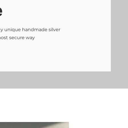
e
buy unique handmade silver
most secure way