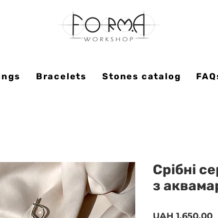
ings
Bracelets
Stones catalog
FAQ
Срібні с
з аквам
P
UAH 1,650.00