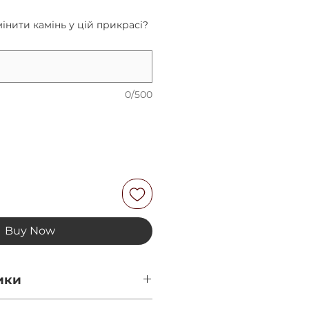
інити камінь у цій прикрасі?
0/500
Buy Now
ики