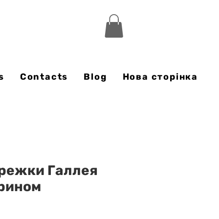
s
Contacts
Blog
Нова сторінка
ережки Галлея
арином
rice