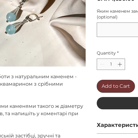
Яким каменем зам
(optional)
Quantity
*
боти з натуральним каменем -
аквамарином з срібними
Add to Cart
ими каменями такого ж діаметру
ів, та напишіть у коментарі при
Характерист
ькій застібці, зручні та
Довжина - 4.5см.