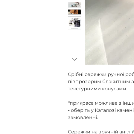
Срібні сережки ручної ро
півпрозорим блакитним 
текстурними конусами.
*прикраса можлива з інш
- оберіть у Каталозі камен
замовленні.
Сережки на зручній англійс