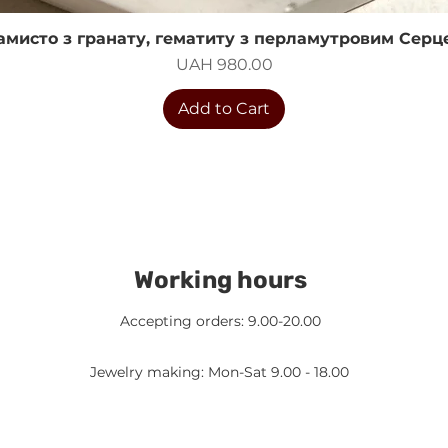
амисто з гранату, гематиту з перламутровим Серц
Quick View
Price
UAH 980.00
Add to Cart
Working hours
Accepting orders: 9.00-20.00
Jewelry making: Mon-Sat 9.00 - 18.00