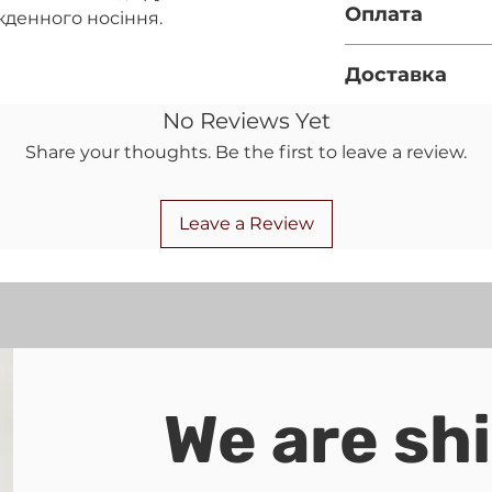
Оплата
кденного носіння.
Діаметр каміння -
Фурнітура - срібл
Повна оплата п
Доставка
за реквізитами
правильність 
Нова пошта (за
No Reviews Yet
при оформленн
вказано номер 
Передоплата 15
Share your thoughts. Be the first to leave a review.
полі)
післяплатою на
Укрпошта (якщ
повернення ко
відділення НП)
Leave a Review
We are sh