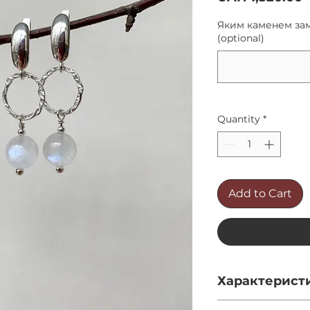
Яким каменем зам
(optional)
Quantity
*
Add to Cart
Характерист
Довжина - 5.5см