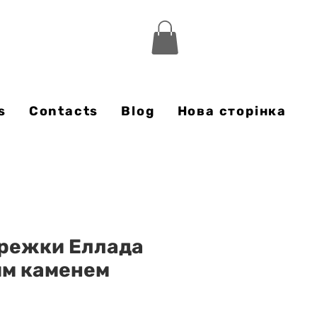
s
Contacts
Blog
Нова сторінка
ережки Еллада
им каменем
rice