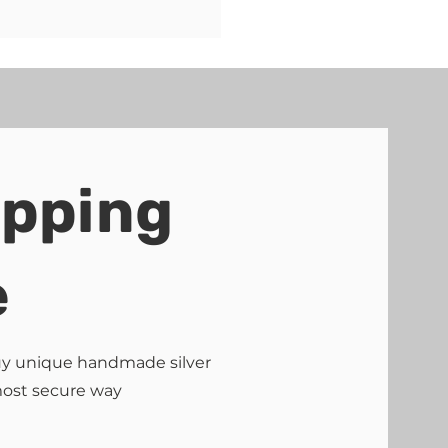
ipping
e
buy unique handmade silver
most secure way