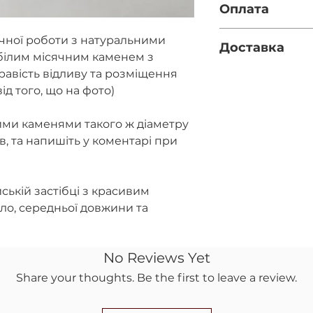
Оплата
Діаметр каменю - 
Фурнітура - срібл
Повна оплата п
учної роботи з натуральними
Доставка
за реквізитами
білим місячним каменем з
правильність 
равість відливу та розміщення
Нова пошта (за
при оформленн
вказано номер 
ід того, що на фото)
Передоплата 10
полі)
післяплатою на
Укрпошта (якщ
повернення ко
ими каменями такого ж діаметру
відділення НП)
ів, та напишіть у коментарі при
ській застібці з красивим
ло, середньої довжини та
No Reviews Yet
Share your thoughts. Be the first to leave a review.