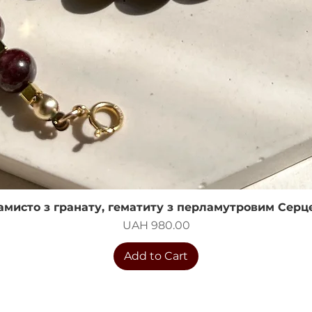
амисто з гранату, гематиту з перламутровим Серц
Quick View
Price
UAH 980.00
Add to Cart