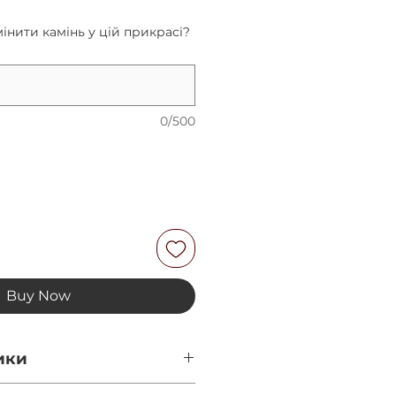
інити камінь у цій прикрасі?
0/500
Buy Now
ики