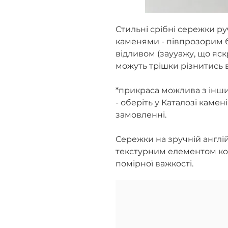
Стильні срібні сережки р
каменями - півпрозорим 
відливом (заууажу, що яск
можуть трішки різнитись в
*прикраса можлива з інш
- оберіть у Каталозі камен
замовленні.
Сережки на зручній англій
текстурним елементом ко
помірної важкості.