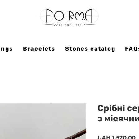
ings
Bracelets
Stones catalog
FAQ
Срібні с
з місячн
P
UAH 1,520.00