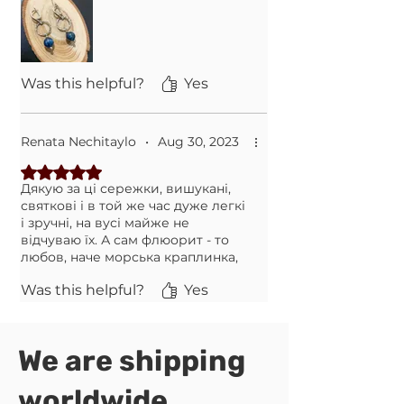
В мене вони з кіанітом і для мене
підібрали іншу застібку, тож всі
моменти можна узгодити
індивідуально.
Was this helpful?
Yes
Renata Nechitaylo
•
Aug 30, 2023
Rated 5 out of 5 stars.
Дякую за ці сережки, вишукані,
святкові і в той же час дуже легкі
і зручні, на вусі майже не
відчуваю їх. А сам флюорит - то
любов, наче морська краплинка,
синьо-зелена, прозора, але
Was this helpful?
Yes
яскрава
We are shipping
worldwide