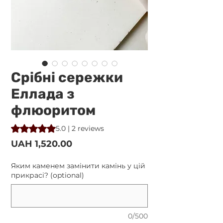
Срібні сережки
Еллада з
флюоритом
Rating is 5.0 out of five stars based on 2 reviews
5.0 | 2 reviews
Price
UAH 1,520.00
Яким каменем замінити камінь у цій
прикрасі? (optional)
0/500