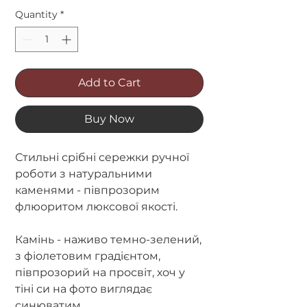
Quantity
*
Add to Cart
Buy Now
Стильні срібні сережки ручної
роботи з натуральними
каменями - півпрозорим
флюоритом люксової якості.
Камінь - наживо темно-зелений,
з фіолетовим градієнтом,
півпрозорий на просвіт, хоч у
тіні си на фото виглядає
синюватим.