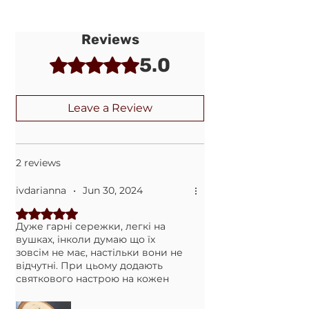
месенджері (перевірте
Нова пошта (за замовчуванням, якщо
правильність вказаного номеру
вказано номер відділення у
телефону при оформленні
Reviews
обовязковому полі)
замовлення)
5.0
Rated 5 out of 5 stars.
Укрпошта (якщо не вказано номер
Передоплата 150грн. на карту, а
відділення НП)
решту післяплатою на Новій Пошті.
Leave a Review
Комісію за повернення коштів
оплачує Покупець.
2 reviews
ivdarianna
•
Jun 30, 2024
Rated 5 out of 5 stars.
Дуже гарні сережки, легкі на
вушках, інколи думаю що їх
зовсім не має, настільки вони не
відчутні. При цьому додають
святкового настрою на кожен
день. Маю багато сережок, але ці
найулюбленіші!