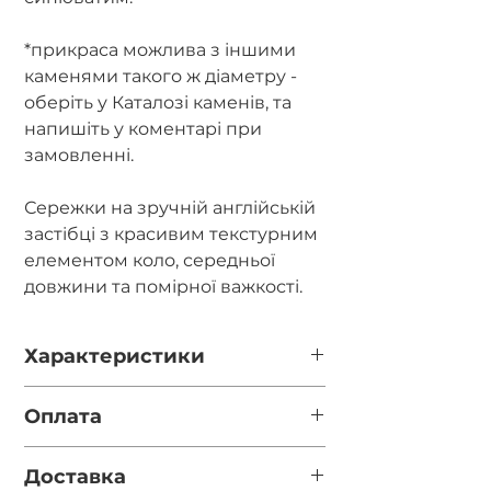
*прикраса можлива з іншими
каменями такого ж діаметру -
оберіть у Каталозі каменів, та
напишіть у коментарі при
замовленні.
Сережки на зручній англійській
застібці з красивим текстурним
елементом коло, середньої
довжини та помірної важкості.
Характеристики
Довжина - 5см
Оплата
Діаметр каменю - 10мм.
Повна оплата після відео готової
Доставка
прикраси за реквізитами у
Фурнітура - срібло 925 проби.