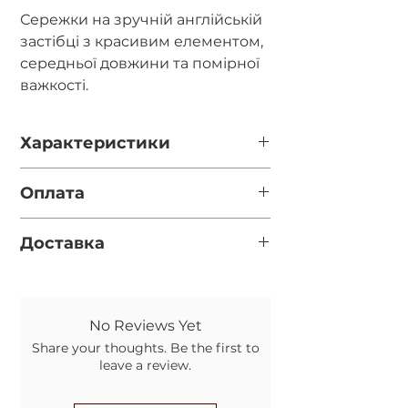
Сережки на зручній англійській
застібці з красивим елементом,
середньої довжини та помірної
важкості.
Характеристики
Довжина - 6.5см.
Оплата
Діаметр каміння - 10мм.
Фурнітура - срібло 925 проби,
Повна оплата після відео готової
неродоване.
Доставка
прикраси за реквізитами у
месенджері (перевірте
Нова пошта (за замовчуванням,
правильність вказаного номеру
якщо вказано номер відділення у
телефону при оформленні
обовязковому полі)
замовлення)
No Reviews Yet
Укрпошта (якщо не вказано
Передоплата 100грн. на карту, а
Share your thoughts. Be the first to
номер відділення НП)
решту післяплатою на Новій
leave a review.
Пошті. Комісію за повернення
коштів оплачує Покупець.