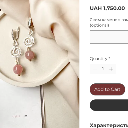
P
UAH 1,750.00
Яким каменем зам
(optional)
Quantity
*
Add to Cart
Характерист