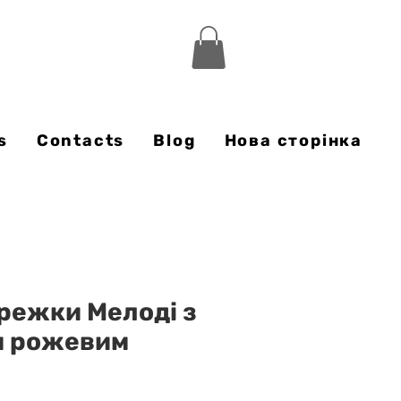
s
Contacts
Blog
Нова сторінка
ережки Мелоді з
м рожевим