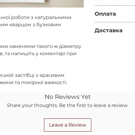
Довжина - 6.5см.
Оплата
Діаметр каміння -
учної роботи з натуральними
Фурнітура - срібл
вим кварцом з бузковим
Повна оплата п
Доставка
за реквізитами
правильність 
Нова пошта (за
при оформленн
ими каменями такого ж діаметру
вказано номер 
Передоплата 10
ів, та напишіть у коментарі при
полі)
післяплатою на
Укрпошта (якщ
повернення ко
відділення НП)
ській застібці з красивим
жини та помірної важкості.
No Reviews Yet
Share your thoughts. Be the first to leave a review.
Leave a Review