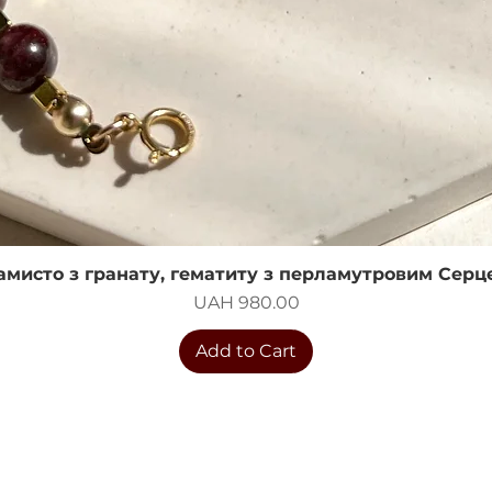
амисто з гранату, гематиту з перламутровим Серц
Quick View
Price
UAH 980.00
Add to Cart