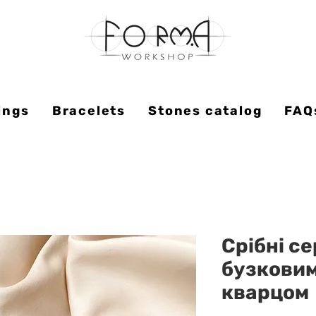
ings
Bracelets
Stones catalog
FAQ
Срібні с
бузкови
кварцом