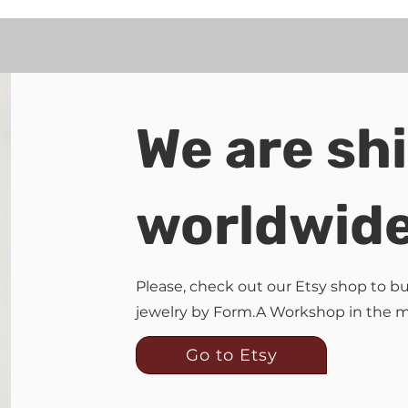
We are sh
worldwid
Please, check out our Etsy shop to 
jewelry by Form.A Workshop in the 
Go to Etsy