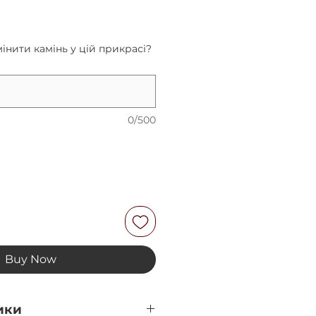
rice
інити камінь у цій прикрасі?
0/500
Buy Now
ики