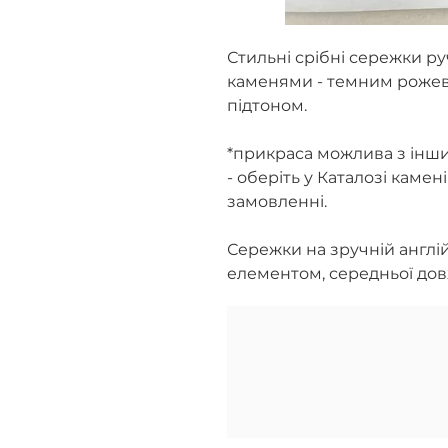
Стильні срібні сережки р
каменями - темним роже
підтоном.
*прикраса можлива з інш
- оберіть у Каталозі камен
замовленні.
Сережки на зручній англій
елементом, середньої дов