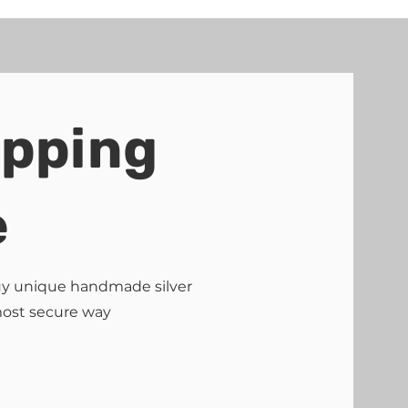
ipping
e
buy unique handmade silver
most secure way