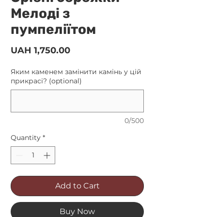
Мелоді з
пумпеліїтом
Price
UAH 1,750.00
Яким каменем замінити камінь у цій
прикрасі? (optional)
0/500
Quantity
*
Add to Cart
Buy Now