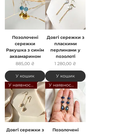
Позолочені
Довгі сережки з
сережки
пласкими
Ракушка з синім
перлинами у
аквамарином
позолоті
Ціна
Ціна
885,00 ₴
1 280,00 ₴
У кошик
У кошик
У наявності
У наявності
Довгі сережки з
Позолочені