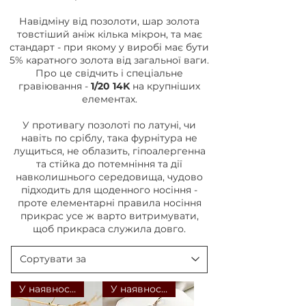
Навідміну від позолоти, шар золота
товстіший аніж кілька мікрон, та має
стандарт - при якому у виробі має бути
5% каратного золота від загальної ваги.
Про це свідчить і спеціальне
гравіювання -
1/20 14K
на крупніших
елементах.
У противагу позолоті по латуні, чи
навіть по сріблу, така фурнітура не
лущиться, не облазить, гіпоалергенна
та стійка до потемніння та дії
навколишнього середовища, чудово
підходить для щоденного носіння -
проте елементарні правила носіння
прикрас усе ж варто витримувати,
щоб прикраса служила довго.
У наявності
У наявності