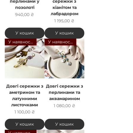
перлинами у
сережки з
позолоті
кіанітом та
лабрадором
Ціна
940,00 ₴
Ціна
1 195,00 ₴
У кошик
У кошик
У наявності
У наявності
Довгі сережки з
Довгі сережки з
аметрином та
перлинами та
латунними
аквамарином
листочками
Ціна
1 080,00 ₴
Ціна
1 100,00 ₴
У кошик
У кошик
У наявності