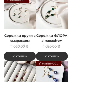
Сережки круги з
Сережки ФЛОРА
смарагдом
з малахітом
Ціна
Ціна
1 060,00 ₴
1 020,00 ₴
У кошик
У кошик
У наявності
Сережки ФЛОРА
Сережки
з гранатом
висюльки з