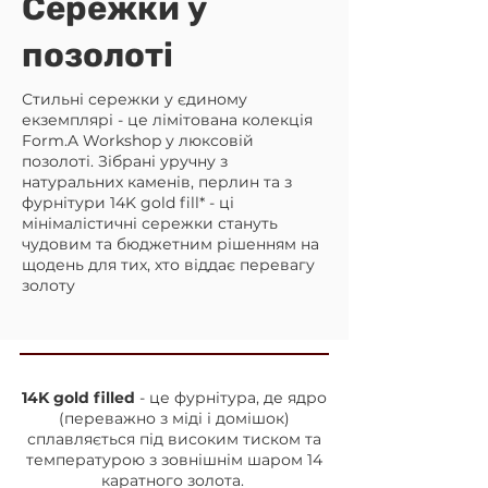
Сережки у
позолоті
Стильні сережки у єдиному
екземплярі - це лімітована колекція
Form.A Workshop у люксовій
позолоті. Зібрані уручну з
натуральних каменів, перлин та з
фурнітури 14K gold fill* - ці
мінімалістичні сережки стануть
чудовим та бюджетним рішенням на
щодень для тих, хто віддає перевагу
золоту
14K gold filled
- це фурнітура, де ядро
(переважно з міді і домішок)
сплавляється під високим тиском та
температурою з зовнішнім шаром 14
каратного золота.