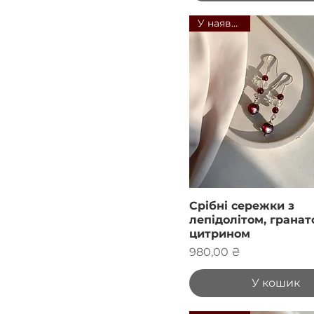
У наявності
Срібні сережки з
лепідолітом, гранат
цитрином
Ціна
980,00 ₴
У кошик