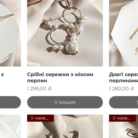
 з
Срібні сережки з міксом
Довгі сер
перлин
перлинами
Ціна
Ціна
1 295,00 ₴
1 280,00 ₴
У кошик
У наявності
У наявності