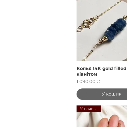
Кольє 14K gold filled
кіанітом
Ціна
1 090,00 ₴
У кошик
У наявності