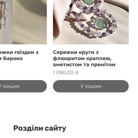
ежки гвіздки з
Сережки круги з
 Бароко
флюоритом краплею,
аметистом та пренітом
Ціна
1 090,00 ₴
У кошик
У кошик
Розділи сайту