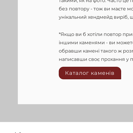
такими, як на фото. Часто це
без повтору - тож ви маєте м
унікальний хендмейд виріб, щ
*Якщо ви б хотіли повтор прик
іншими каменями - ви можете
обравши камені такого ж розмі
написавши своє прохання у п
Каталог каменів