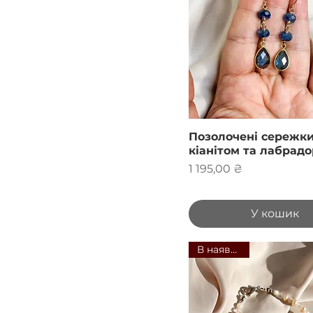
Позолочені сережки
кіанітом та лабрад
Ціна
1 195,00 ₴
У кошик
В наявності