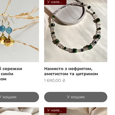
У наявності
і сережки
Намисто з нефритом,
 синім
аметистом та цитрином
ном
Ціна
1 690,00 ₴
У кошик
У кошик
У наявності