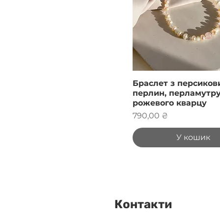
Браслет з персиков
перлин, перламутру
рожевого кварцу
Ціна
790,00 ₴
У кошик
Контакти