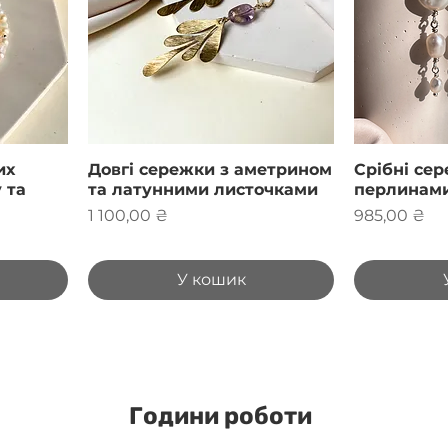
их
Довгі сережки з аметрином
Срібні сер
 та
та латунними листочками
перлинами
Ціна
Ціна
1 100,00 ₴
985,00 ₴
У кошик
Години роботи