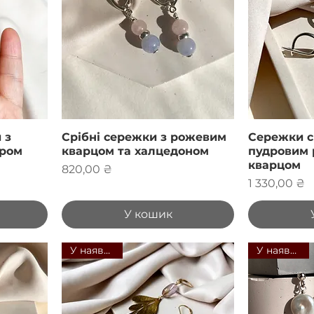
 з
Срібні сережки з рожевим
Сережки с
ором
кварцом та халцедоном
пудровим
кварцом
Ціна
820,00 ₴
Ціна
1 330,00 ₴
У кошик
У наявності
У наявності