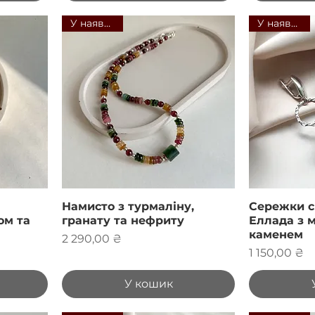
У наявності
У наявності
Намисто з турмаліну,
Сережки с
ом та
гранату та нефриту
Еллада з 
каменем
Ціна
2 290,00 ₴
Ціна
1 150,00 ₴
У кошик