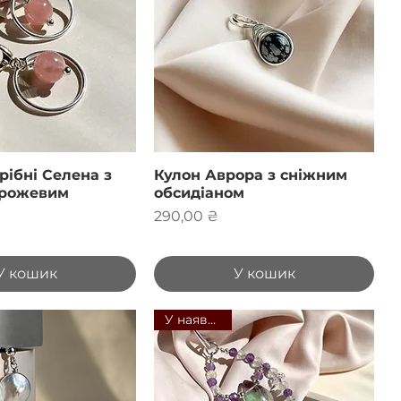
рібні Селена з
Кулон Аврора з сніжним
 рожевим
обсидіаном
Ціна
290,00 ₴
У кошик
У кошик
У наявності