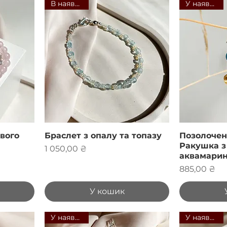
В наявності
У наявності
вого
Браслет з опалу та топазу
Позолочен
Ракушка з
Ціна
1 050,00 ₴
аквамари
Ціна
885,00 ₴
У кошик
У наявності
У наявності