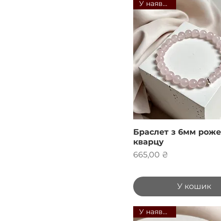
У наявності
Браслет з 6мм роже
кварцу
Ціна
665,00 ₴
У кошик
У наявності