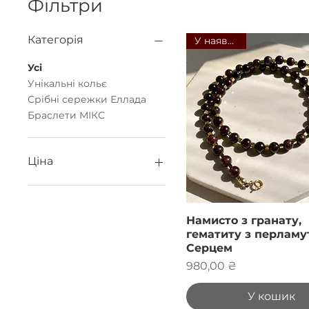
Фільтри
Категорія
У наявності
Усі
Унікальні кольє
Срібні сережки Еллада
Браслети МІКС
Ціна
290 ₴
2 290 ₴
Намисто з гранату,
гематиту з перлам
Серцем
Ціна
980,00 ₴
У кошик