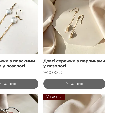
ежки з пласкими
Довгі сережки з перлинами
 у позолоті
у позолоті
Ціна
940,00 ₴
У кошик
У кошик
У наявності