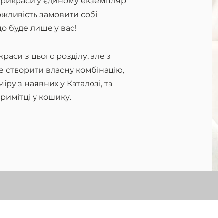
 прикраси у єдиному екземплярі
ожливість замовити собі
о буде лише у вас!
раси з цього розділу, але з
 створити власну комбінацію,
ру з наявних у Каталозі, та
римітці у кошику.