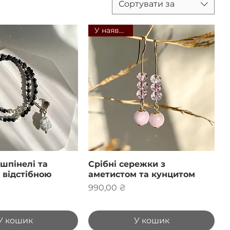
Сортувати за
У наявності
шпінелі та
Срібні сережки з
 відстібною
аметистом та кунцитом
Ціна
990,00 ₴
У кошик
У кошик