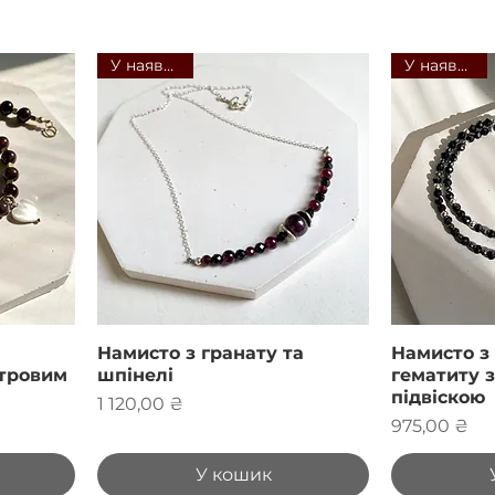
У наявності
У наявності
Намисто з гранату та
Намисто з 
утровим
шпінелі
гематиту з
підвіскою
Ціна
1 120,00 ₴
Ціна
975,00 ₴
У кошик