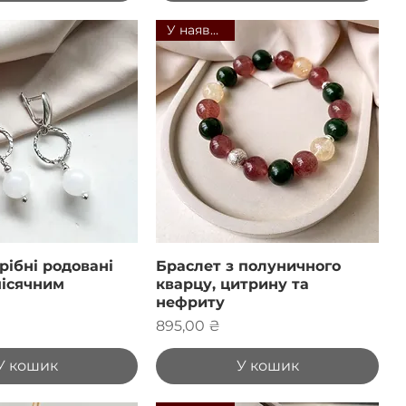
У наявності
рібні родовані
Браслет з полуничного
місячним
кварцу, цитрину та
нефриту
Ціна
895,00 ₴
У кошик
У кошик