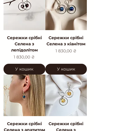
Сережки срібні
Сережки срібні
Селена з
Селена з кіанітом
лепідолітом
Ціна
1 830,00 ₴
Ціна
1 830,00 ₴
У кошик
У кошик
Сережки срібні
Сережки срібні
Селена з апатитом
Селена з