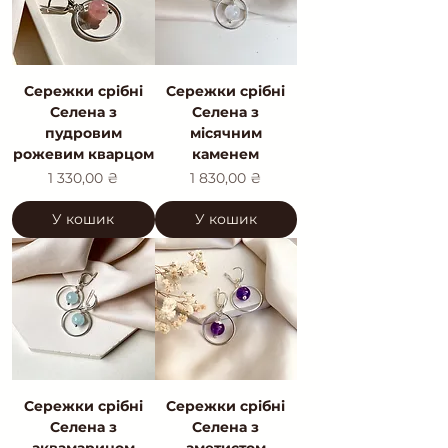
Сережки срібні
Сережки срібні
Селена з
Селена з
пудровим
місячним
рожевим кварцом
каменем
Ціна
Ціна
1 330,00 ₴
1 830,00 ₴
У кошик
У кошик
Сережки срібні
Сережки срібні
Селена з
Селена з