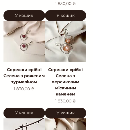
Ціна
1 830,00 ₴
У кошик
У кошик
Сережки срібні
Сережки срібні
Селена з рожевим
Селена з
турмаліном
персиковим
місячним
Ціна
1 830,00 ₴
каменем
Ціна
1 830,00 ₴
У кошик
У кошик