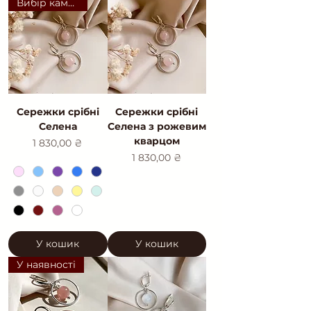
Вибір каменю
Сережки срібні
Сережки срібні
Селена
Селена з рожевим
кварцом
Ціна
1 830,00 ₴
Ціна
1 830,00 ₴
У кошик
У кошик
У наявності