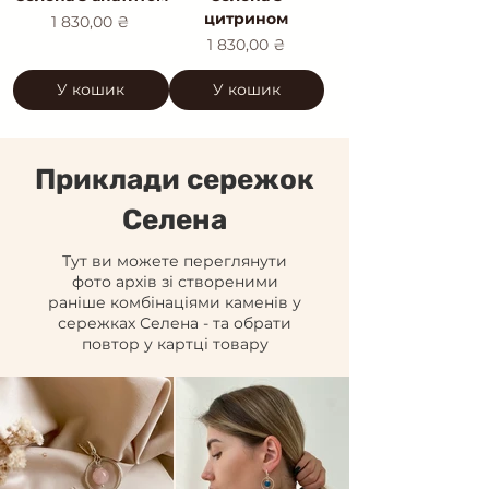
цитрином
Ціна
1 830,00 ₴
Ціна
1 830,00 ₴
У кошик
У кошик
Приклади сережок
Селена
Тут ви можете переглянути
фото архів зі створеними
раніше комбінаціями каменів у
сережках Селена - та обрати
повтор у картці товару