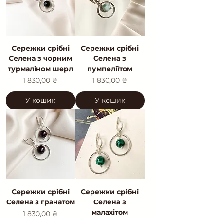
Сережки срібні
Сережки срібні
Селена з чорним
Селена з
турмаліном шерл
пумпеліїтом
Ціна
Ціна
1 830,00 ₴
1 830,00 ₴
У кошик
У кошик
Сережки срібні
Сережки срібні
Селена з гранатом
Селена з
малахітом
Ціна
1 830,00 ₴