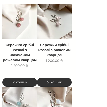
Сережки срібні
Сережки срібні
Розалі з
Розалі з рожевим
насиченим
кварцом
рожевим кварцом
Ціна
1 200,00 ₴
Ціна
1 200,00 ₴
У кошик
У кошик