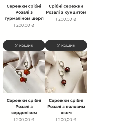
Сережки срібні
Срібні сережки
Розалі з
Розалі з кунцитом
турмаліном шерл
Ціна
1 200,00 ₴
Ціна
1 200,00 ₴
У кошик
У кошик
Сережки срібні
Сережки срібні
Розалі з
Розалі з воловим
сердоліком
оком
Ціна
Ціна
1 200,00 ₴
1 200,00 ₴