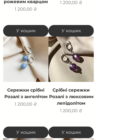
рожевим кварцом
Ціна
1 200,00 ₴
Ціна
1 200,00 ₴
У кошик
У кошик
Сережки срібні
Срібні сережки
Розалі з ангелітом
Розалі з люксовим
лепідолітом
Ціна
1 200,00 ₴
Ціна
1 200,00 ₴
У кошик
У кошик