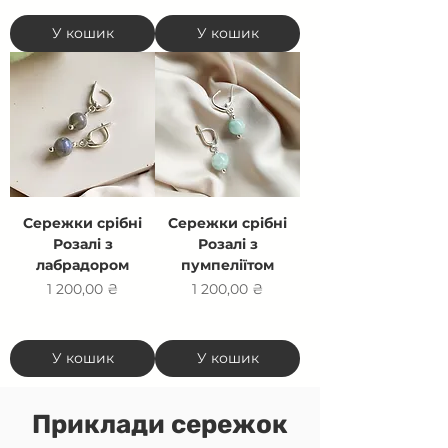
У кошик
У кошик
Сережки срібні
Сережки срібні
Розалі з
Розалі з
лабрадором
пумпеліїтом
Ціна
Ціна
1 200,00 ₴
1 200,00 ₴
У кошик
У кошик
Приклади сережок