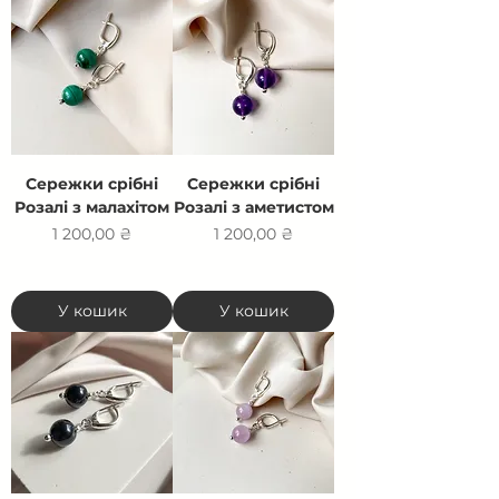
Сережки срібні
Сережки срібні
Розалі з малахітом
Розалі з аметистом
Ціна
Ціна
1 200,00 ₴
1 200,00 ₴
У кошик
У кошик