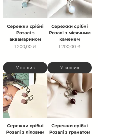
Сережки срібні
Сережки срібні
Розалі з
Розалі з місячним
аквамарином
каменем
Ціна
Ціна
1 200,00 ₴
1 200,00 ₴
У кошик
У кошик
Сережки срібні
Сережки срібні
Розалі з ліловим
Розалі з гранатом