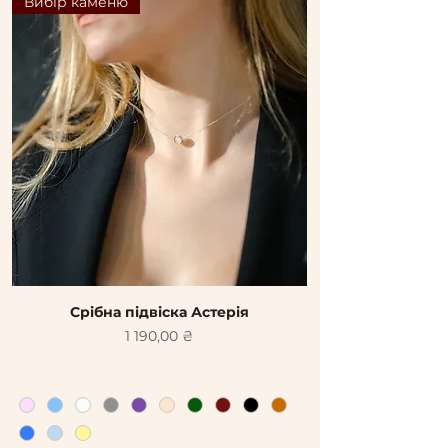
Вибір каменю
Срібна підвіска Астерія
Ціна
1 190,00 ₴