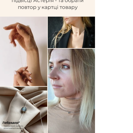
підвісці Астерія - та обрати
повтор у картці товару