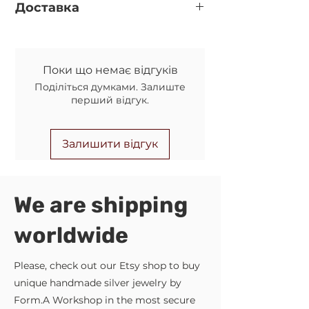
14K gold filled*
Доставка
прикраси за реквізитами у
месенджері (перевірте
Нова пошта (за замовчуванням, якщо
правильність вказаного номеру
вказано номер відділення у
телефону при оформленні
обовязковому полі)
замовлення)
Поки що немає відгуків
Укрпошта (якщо не вказано номер
Передоплата 150грн. на карту, а
Поділіться думками. Залиште
відділення НП)
решту післяплатою на Новій Пошті.
перший відгук.
Комісію за повернення коштів
оплачує Покупець.
Залишити відгук
We are shipping
worldwide
Please, check out our Etsy shop to buy
unique handmade silver jewelry by
Form.A Workshop in the most secure