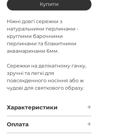
Купити
Ніжні довгі сережки з
натуральними перлинами -
круглими барочними
перлинами та блакитними
аквамаринами 6мм.
Сережки на делікатному гачку,
зручні та легкі для
повсякденного носіння або ж
чудові для святкового образу.
Характеристики
Довжина - 5.5см.
Оплата
Діаметр - 13мм, 6мм.
Фурнітура - високоякісна позолота
Повна оплата після відео готової