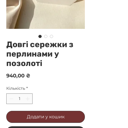
Довгі сережки з
перлинами у
позолоті
Ціна
940,00 ₴
Кількість
*
Додати у кошик