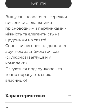
Купити
Вишукані позолочені сережки
висюльки з овальними
прісноводними перлинками -
ніжність та елегантність на
щодень чи на свято!
Сережки легенькі та доповнені
зручною застібкою гачком
(силіконові заглушки у
комплекті).
Пакуються подарунково - та
точно порадують свою
власницю!
Характеристики
Довжина - 6см.