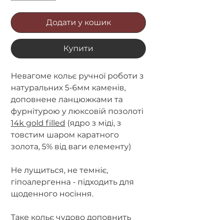
Додати у кошик
Купити
Невагоме кольє ручної роботи з
натуральних 5-6мм каменів,
доповнене ланцюжками та
фурнітурою у люксовій позолоті
14k gold filled
(ядро з міді, з
товстим шаром каратного
золота, 5% від ваги елементу)
Не лущиться, не темніє,
гіпоалергенна - підходить для
щоденного носіння.
Таке кольє чудово доповнить