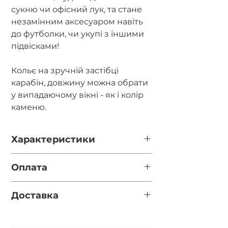
сукню чи офісний лук, та стане
незамінним аксесуаром навіть
до футболки, чи укупі з іншими
підвісками!
Кольє на зручній застібці
карабін, довжину можна обрати
у випадаючому вікні - як і колір
каменю.
Характеристики
Діаметр каміння - 5мм.
Оплата
Фурнітура - товста позолота 14K gold
fill.
Повна оплата після відео готової
Застібка - карабін.
Доставка
прикраси за реквізитами у
месенджері (перевірте
Нова пошта (за замовчуванням, якщо
правильність вказаного номеру
вказано номер відділення у