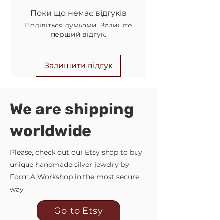
телефону при оформленні
обовязковому полі)
замовлення)
Поки що немає відгуків
Укрпошта (якщо не вказано номер
Передоплата 150грн. на рахунок, а
Поділіться думками. Залиште
відділення НП)
решту післяплатою на Новій Пошті.
перший відгук.
Комісію за повернення коштів
оплачує Покупець.
Залишити відгук
We are shipping
worldwide
Please, check out our Etsy shop to buy
unique handmade silver jewelry by
Form.A Workshop in the most secure
way
Go to Etsy