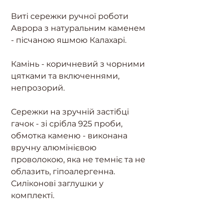
Виті сережки ручної роботи
Аврора з натуральним каменем
- пісчаною яшмою Калахарі.
Камінь - коричневий з чорними
цятками та включеннями,
непрозорий.
Сережки на зручній застібці
гачок - зі срібла 925 проби,
обмотка каменю - виконана
вручну алюмінієвою
проволокою, яка не темніє та не
облазить, гіпоалергенна.
Силіконові заглушки у
комплекті.