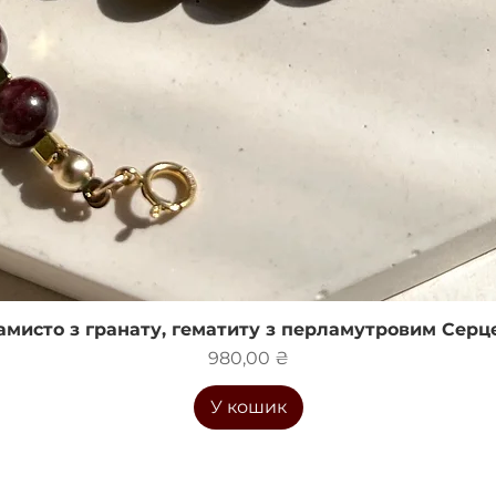
амисто з гранату, гематиту з перламутровим Серц
Швидкий перегляд
Ціна
980,00 ₴
У кошик