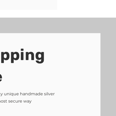
ipping
e
buy unique handmade silver
most secure way