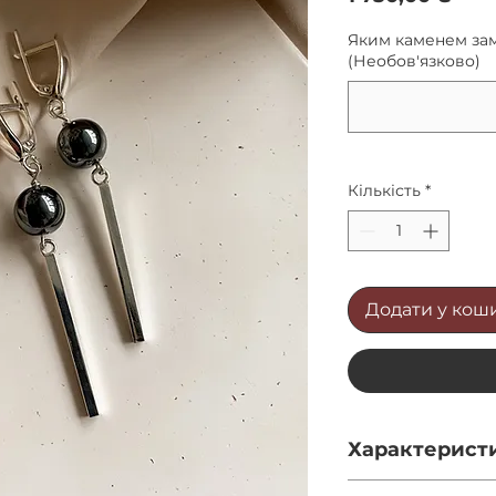
Яким каменем зам
(Необов'язково)
Кількість
*
Додати у кош
Характерист
Діаметр каміння -