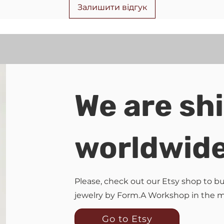
Залишити відгук
We are sh
worldwid
Please, check out our Etsy shop to 
jewelry by Form.A Workshop in the 
Go to Etsy