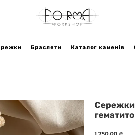
ережки
Браслети
Каталог каменів
Сережки 
гематит
Цін
1 750,00 ₴