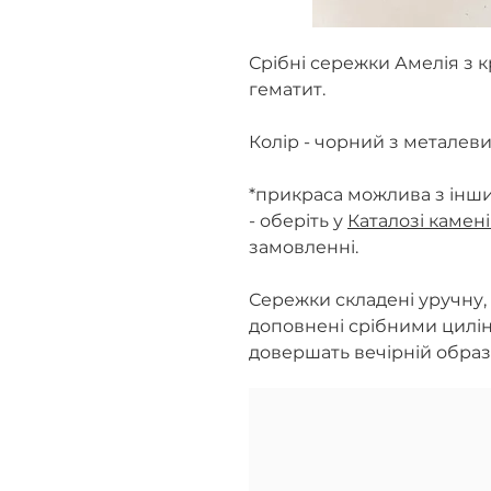
Срібні сережки Амелія з 
гематит.
Колір - чорний з металев
*прикраса можлива з інш
- оберіть у
Каталозі камен
замовленні.
Сережки складені уручну, н
доповнені срібними цилін
довершать вечірній образ