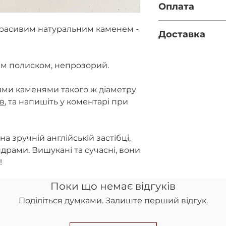
Оплата
Довжина - 6.5см.
Фурнітура - срібл
Повна оплата п
красивим натуральним каменем -
Доставка
за реквізитами
правильність 
Нова пошта (за
при оформленн
вказано номер 
им полиском, непрозорий.
Передоплата 10
полі)
післяплатою на
Укрпошта (якщ
повернення ко
ими каменями такого ж діаметру
відділення НП)
ів
, та напишіть у коментарі при
а зручній англійській застібці,
драми. Вишукані та сучасні, вони
!
Поки що немає відгуків
Поділіться думками. Залиште перший відгук.