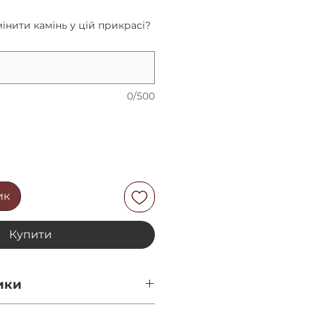
інити камінь у цій прикрасі?
0/500
ик
Купити
ики
 10мм.