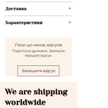
Доставка
Нова пошта (за замовчуванням,
Характеристики
якщо вказано номер відділення у
обовязковому полі)
Діаметр каміння - 9мм.
Укрпошта (якщо не вказано
номер відділення НП)
Довжина - 4см.
Поки що немає відгуків
Поділіться думками. Залиште
Фурнітура - срібло 925 проби.
перший відгук.
Залишити відгук
We are shipping
worldwide