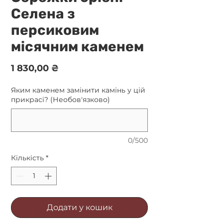
Селена з
персиковим
місячним каменем
Ціна
1 830,00 ₴
Яким каменем замінити камінь у цій
прикрасі? (Необов'язково)
0/500
Кількість
*
Додати у кошик