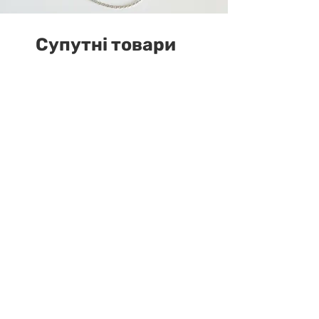
Супутні товари
У наявності
Намисто з гранату,
гематиту з перламутровим
Серцем