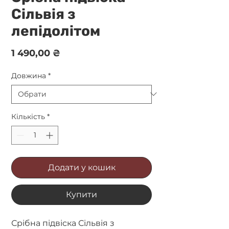
Сільвія з
лепідолітом
Ціна
1 490,00 ₴
Довжина
*
Кількість
*
Додати у кошик
Купити
Срібна підвіска Сільвія з