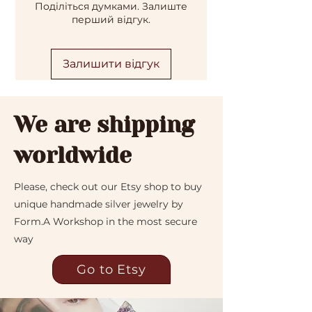
Поділіться думками. Залиште
номер відділення НП)
решту післяплатою на Новій
перший відгук.
Пошті. Комісію за повернення
коштів оплачує Покупець.
Залишити відгук
We are shipping
worldwide
Please, check out our Etsy shop to buy
unique handmade silver jewelry by
Form.A Workshop in the most secure
way
Go to Etsy