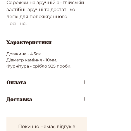
Сережки на зручній англійській
застібці, зручні та достатньо
легкі для повсякденного
носіння.
Характеристики
Довжина - 4.5см.
Діаметр каміння - 10мм.
Фурнітура - срібло 925 проби.
Оплата
Повна оплата після відео готової
Доставка
прикраси за реквізитами у
месенджері (перевірте
Нова пошта (за замовчуванням,
правильність вказаного номеру
якщо вказано номер відділення у
телефону при оформленні
обовязковому полі)
замовлення)
Поки що немає відгуків
Укрпошта (якщо не вказано
Передоплата 150грн. на карту, а