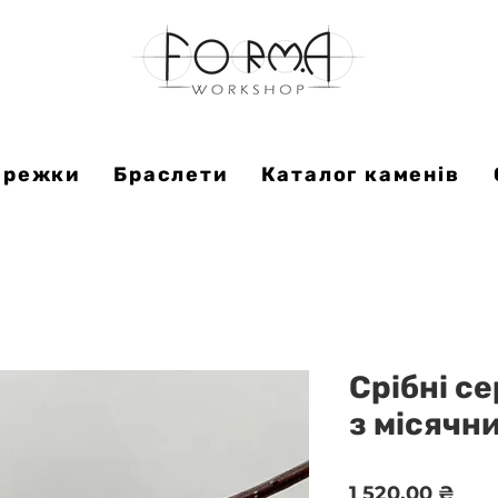
ережки
Браслети
Каталог каменів
Срібні с
з місячн
Цін
1 520,00 ₴