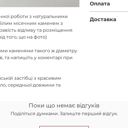
Оплата
Діаметр каменю - 
Фурнітура - срібл
Повна оплата п
учної роботи з натуральними
Доставка
за реквізитами
білим місячним каменем з
правильність 
равість відливу та розміщення
Нова пошта (за
при оформленн
вказано номер 
ід того, що на фото)
Передоплата 10
полі)
післяплатою на
Укрпошта (якщ
повернення ко
ими каменями такого ж діаметру
відділення НП)
ів, та напишіть у коментарі при
ській застібці з красивим
ло, середньої довжини та
Поки що немає відгуків
Поділіться думками. Залиште перший відгук.