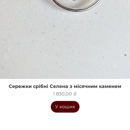
Сережки срібні Селена з місячним каменем
Швидкий перегляд
Ціна
1 830,00 ₴
У кошик