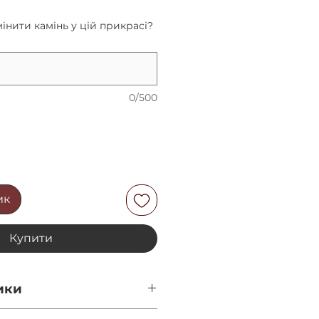
інити камінь у цій прикрасі?
0/500
ик
Купити
ики