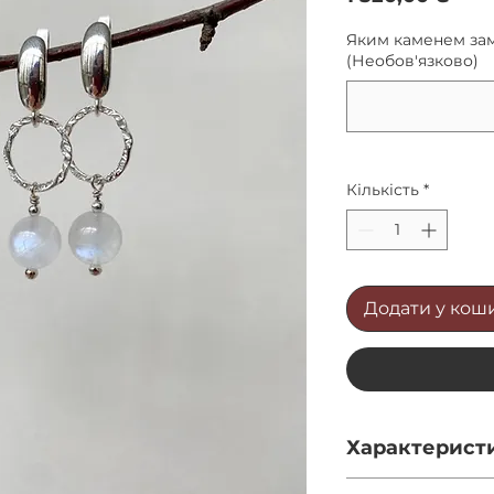
Яким каменем зам
(Необов'язково)
Кількість
*
Додати у кош
Характерист
Довжина - 5.5см