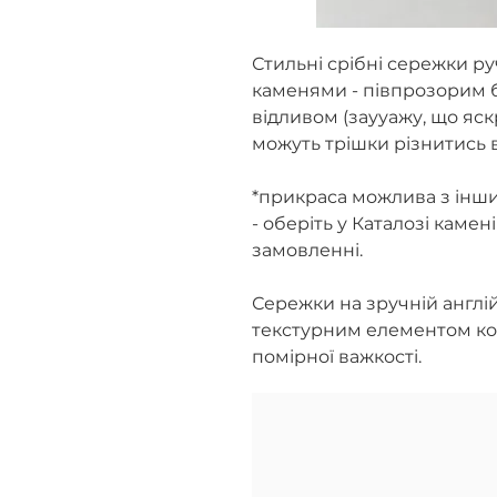
Стильні срібні сережки р
каменями - півпрозорим 
відливом (заууажу, що яск
можуть трішки різнитись в
*прикраса можлива з інш
- оберіть у Каталозі камен
замовленні.
Сережки на зручній англій
текстурним елементом ко
помірної важкості.