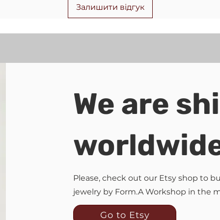
Залишити відгук
We are sh
worldwid
Please, check out our Etsy shop to 
jewelry by Form.A Workshop in the 
Go to Etsy