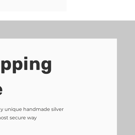
ipping
e
buy unique handmade silver
most secure way