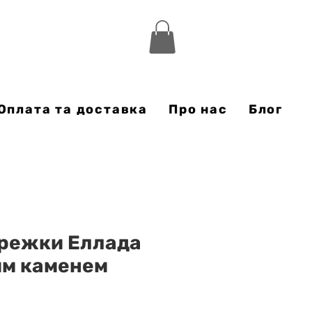
Оплата та доставка
Про нас
Блог
ережки Еллада
им каменем
а