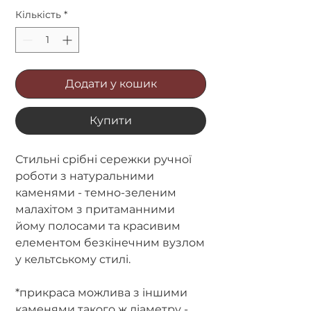
Кількість
*
Додати у кошик
Купити
Стильні срібні сережки ручної
роботи з натуральними
каменями - темно-зеленим
малахітом з притаманними
йому полосами та красивим
елементом безкінечним вузлом
у кельтському стилі.
*прикраса можлива з іншими
каменями такого ж діаметру -