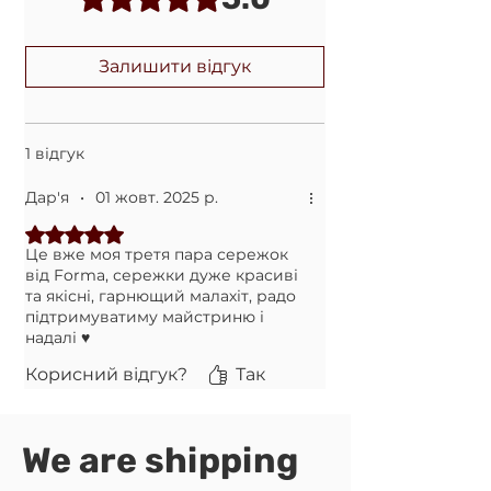
Укрпошта (якщо не вказано номер
Передоплата 150грн. на рахунок
відділення НП)
ФОП, а решту післяплатою на Новій
Залишити відгук
Пошті. Комісію за повернення
коштів оплачує Покупець.
1 відгук
Дар'я
•
01 жовт. 2025 р.
Оцінка: 5 із 5 зірочок.
Це вже моя третя пара сережок
від Forma, сережки дуже красиві
та якісні, гарнющий малахіт, радо
підтримуватиму майстриню і
надалі ♥️
Корисний відгук?
Так
We are shipping