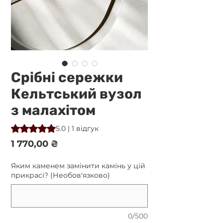
Срібні сережки
Кельтський вузол
з малахітом
Рейтинг: 5.0 із 5 зірок на основі 1 відгуку
5.0 | 1 відгук
Ціна
1 770,00 ₴
Яким каменем замінити камінь у цій
прикрасі? (Необов'язково)
0/500