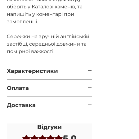
оберіть у Каталозі каменів, та
напишіть у коментарі при
замовленні.
Сережки на зручній англійській
застібці, середньої довжини та
помірної важкості.
Характеристики
Довжина - 6см
Оплата
Діаметр каменю - 10мм.
Повна оплата після відео готової
Доставка
прикраси за реквізитами у
Фурнітура - срібло 925 проби.
месенджері (перевірте
Нова пошта (за замовчуванням, якщо
правильність вказаного номеру
вказано номер відділення у
телефону при оформленні
Відгуки
обовязковому полі)
замовлення)
5.0
Оцінка: 5 із 5 зірочок.