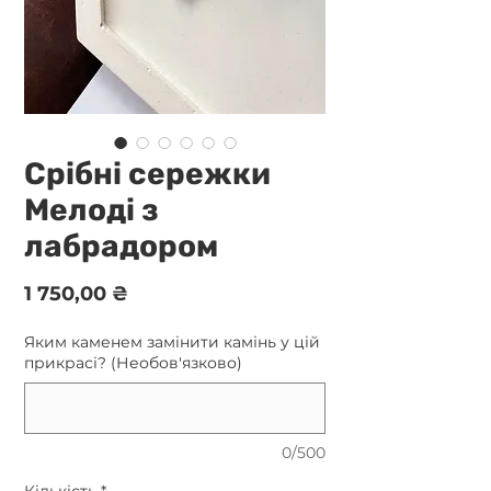
Срібні сережки
Мелоді з
лабрадором
Ціна
1 750,00 ₴
Яким каменем замінити камінь у цій
прикрасі? (Необов'язково)
0/500
Кількість
*